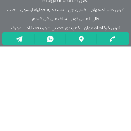
ایمیل : info@raharah.ir
آدرس دفتر: اصفهان – خیابان جی – نرسیده به چهارراه اریسون – جنب
قالی الماس کویر – ساختمان گل گندم
آدرس کارگاه: اصفهان – کمربندی خمینی شهر، نجف آباد – شهرک
صنعتی منتظریه – خیابان شهید قادری
درباره ما
رهاراه نوین اسپادانا ارائه تولید مبلمان شهری ، علائم و تجهیزات
ترافیکی، نماینده فروش مجموعه بازی پارسیان نیز می باشد. تخصص
و اراده ی ما ارائه ی خدمات ارزان و تضمینی با بروزترین تجهیزات
دنیاست.